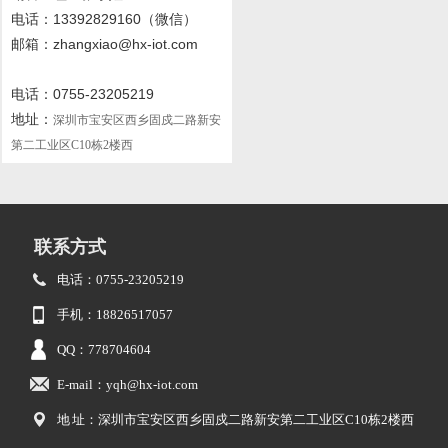
电话
：13392829160
（微信）
邮箱：zhangxiao@hx-iot.com
电话：0755-23205219
地址：
深圳市宝安区西乡固戍二路新安
第二工业区C10栋2楼西
联系方式
电话：0755-23205219
手机：18826517057
QQ：778704604
E-mail：yqh@hx-iot.com
地 址：深圳市宝安区西乡固戍二路新安第二工业区C10栋2楼西