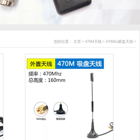
您的位置：
主页
>
470M天线
>
470Mhz吸盘天线
>