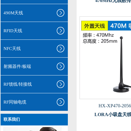
470MHz无线数
490M天线
RFID天线
NFC天线
射频器件/板端
RF馈线/转接线
RF同轴电缆
HX-XP470-205
LORA小吸盘天
联系我们