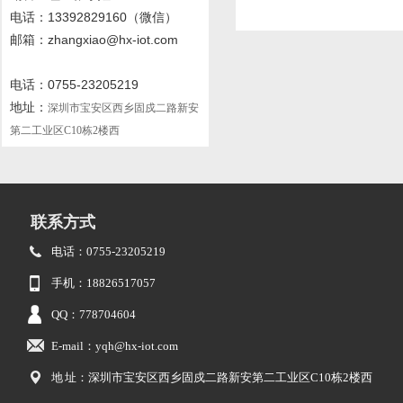
电话
：13392829160
（微信）
邮箱：zhangxiao@hx-iot.com
电话：0755-23205219
地址：
深圳市宝安区西乡固戍二路新安
第二工业区C10栋2楼西
联系方式
电话：0755-23205219
手机：18826517057
QQ：778704604
E-mail：yqh@hx-iot.com
地 址：深圳市宝安区西乡固戍二路新安第二工业区C10栋2楼西