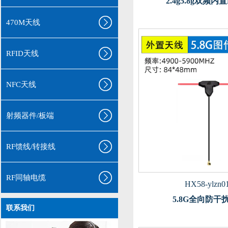
2.4g5.8g双频内
470M天线
RFID天线
NFC天线
射频器件/板端
RF馈线/转接线
RF同轴电缆
HX58-ylzn0
5.8G全向防干
联系我们