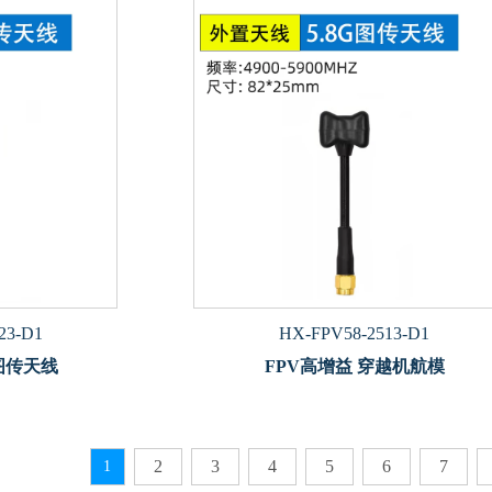
23-D1
HX-FPV58-2513-D1
图传天线
FPV高增益 穿越机航模
2
3
4
5
6
7
1