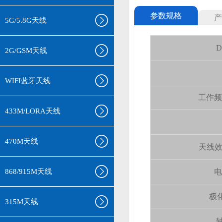
参数规格
产
5G/5.8G天线
D
2G/GSM天线
WIFI蓝牙天线
工作频率(
433M/LORA天线
470M天线
天线效率 (
868/915M天线
电
极化
315M天线
轴