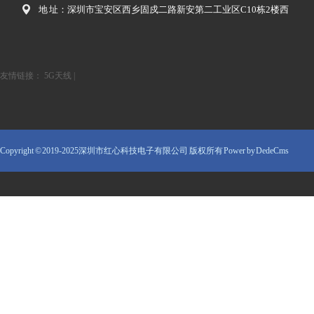
地 址：深圳市宝安区西乡固戍二路新安第二工业区C10栋2楼西
友情链接：
5G天线
|
Copyright © 2019-2025深圳市红心科技电子有限公司 版权所有
Power by DedeCms