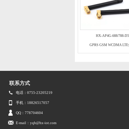
HX-AP4G-688/788-D5
GPRS GSM WCDMA LT
联系方式
电话：0755-23205219
手机：18826517057
QQ：778704604
E-mail：yqh@hx-iot.com