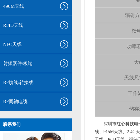
490M天线
辐射方向 
RFID天线
馈电
NFC天线
功率容量
天
射频器件/板端
天线尺寸（
RF馈线/转接线
工作温
RF同轴电缆
储存温
aa
深圳市红心科技电子
联系我们
线、915M天线、2.4G
天线、PCB天线、弹