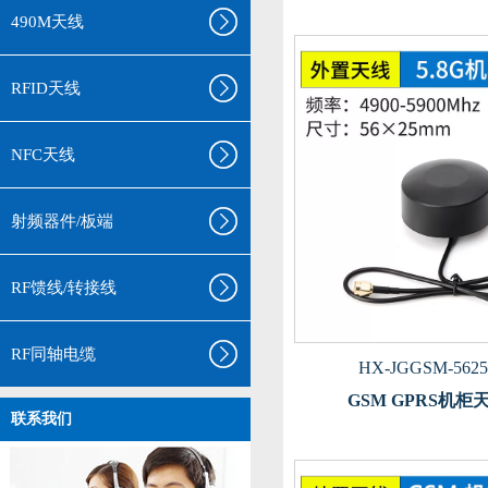
490M天线
RFID天线
NFC天线
射频器件/板端
RF馈线/转接线
RF同轴电缆
HX-JGGSM-5625
GSM GPRS机
联系我们