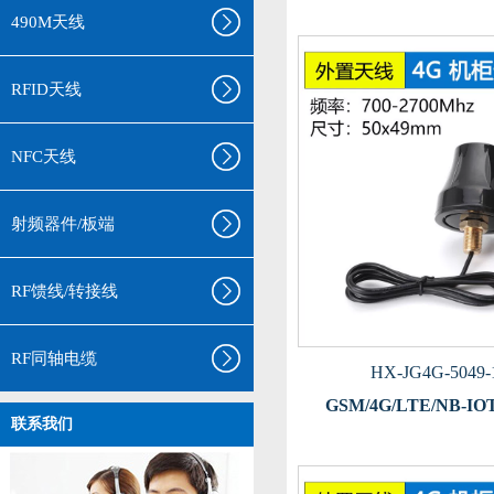
490M天线
RFID天线
NFC天线
射频器件/板端
RF馈线/转接线
RF同轴电缆
HX-JG4G-5049-
GSM/4G/LTE/NB-I
联系我们