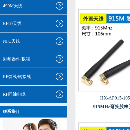
490M天线
RFID天线
NFC天线
射频器件/板端
RF馈线/转接线
RF同轴电缆
HX-AP915-105
915MHz弯头胶
联系我们