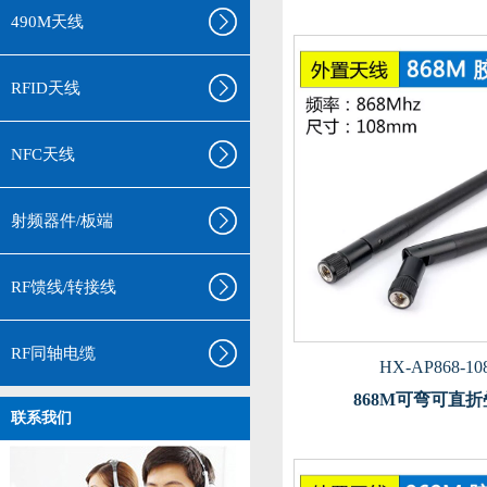
490M天线
RFID天线
NFC天线
射频器件/板端
RF馈线/转接线
RF同轴电缆
HX-AP868-10
868M可弯可直
联系我们