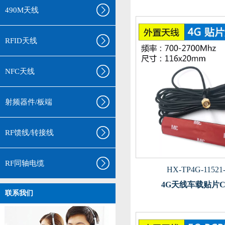
490M天线
RFID天线
NFC天线
射频器件/板端
RF馈线/转接线
RF同轴电缆
HX-TP4G-11521
4G天线车载贴片C
联系我们